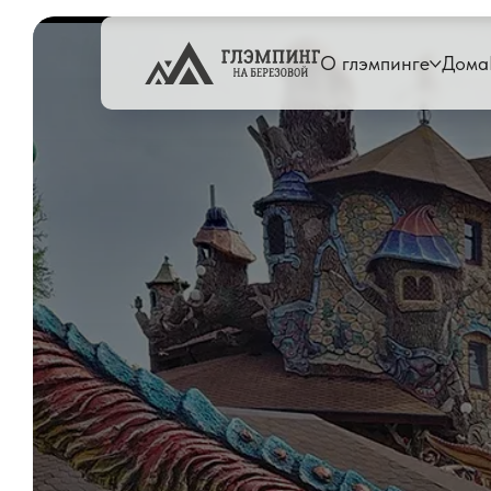
О глэмпинге
Дома